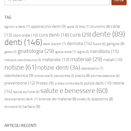
per:
TAG
carie
apparecchio denti
(9)
bruxismo
(8)
agrumi e denti
(7)
bite
(7)
apple
(5)
dente
(89)
cure
(29)
cura denti
(18)
(13)
cavo orale
(10)
denti
(146)
dentista
(14)
gengive
(8)
denti bianchi
(7)
fluoro
(6)
gnatologia
(29)
mandibola
(15)
igiene orale
(7)
gesso
(5)
leghe
(5)
materiali
(29)
materiale
(13)
metalli
(10)
manipolo odontotecnico
(5)
notizie
(61)
notizie denti
(34)
odontoiatria
(7)
odontotecnica
(9)
placca
(8)
polimerizzazione
(6)
ortodonzia
(5)
parodontite
(5)
resine
prevenzione
(12)
Protesi
(9)
pulizia denti
(10)
protesi combinata
(5)
salute e benessere
(60)
(14)
resine acriliche
(6)
scienze dei materiali
(8)
spazzolino
(8)
sbiancamento denti
(7)
smalto
(5)
tartaro
(9)
strumenti
(5)
ARTICOLI RECENTI