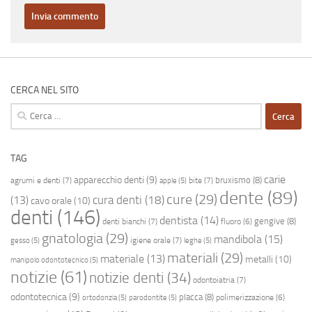
CERCA NEL SITO
Ricerca
per:
TAG
carie
apparecchio denti
(9)
bruxismo
(8)
agrumi e denti
(7)
bite
(7)
apple
(5)
dente
(89)
cure
(29)
cura denti
(18)
(13)
cavo orale
(10)
denti
(146)
dentista
(14)
gengive
(8)
denti bianchi
(7)
fluoro
(6)
gnatologia
(29)
mandibola
(15)
igiene orale
(7)
gesso
(5)
leghe
(5)
materiali
(29)
materiale
(13)
metalli
(10)
manipolo odontotecnico
(5)
notizie
(61)
notizie denti
(34)
odontoiatria
(7)
odontotecnica
(9)
placca
(8)
polimerizzazione
(6)
ortodonzia
(5)
parodontite
(5)