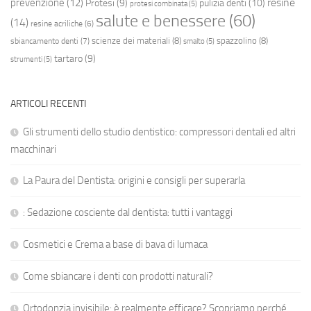
resine
prevenzione
(12)
Protesi
(9)
pulizia denti
(10)
protesi combinata
(5)
salute e benessere
(60)
(14)
resine acriliche
(6)
scienze dei materiali
(8)
spazzolino
(8)
sbiancamento denti
(7)
smalto
(5)
tartaro
(9)
strumenti
(5)
ARTICOLI RECENTI
Gli strumenti dello studio dentistico: compressori dentali ed altri
macchinari
La Paura del Dentista: origini e consigli per superarla
: Sedazione cosciente dal dentista: tutti i vantaggi
Cosmetici e Crema a base di bava di lumaca
Come sbiancare i denti con prodotti naturali?
Ortodonzia invisibile: è realmente efficace? Scopriamo perché