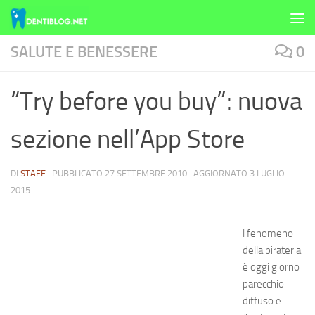
Skip to content
SALUTE E BENESSERE
0
“Try before you buy”: nuova
sezione nell’App Store
DI
STAFF
· PUBBLICATO
27 SETTEMBRE 2010
· AGGIORNATO
3 LUGLIO
2015
l fenomeno
della pirateria
è oggi giorno
parecchio
diffuso e