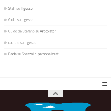
Staff
su
Il gesso
Giulia
su
Il gesso
Guido de Stefano
su
Articolatori
rachele
su
Il gesso
Paola
su
Spazzolini personalizzati