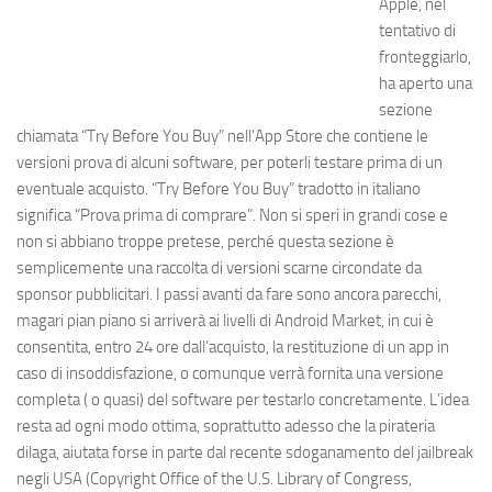
Apple, nel
tentativo di
fronteggiarlo,
ha aperto una
sezione
chiamata “Try Before You Buy” nell’App Store che contiene le
versioni prova di alcuni software, per poterli testare prima di un
eventuale acquisto. “Try Before You Buy” tradotto in italiano
significa “Prova prima di comprare”. Non si speri in grandi cose e
non si abbiano troppe pretese, perché questa sezione è
semplicemente una raccolta di versioni scarne circondate da
sponsor pubblicitari. I passi avanti da fare sono ancora parecchi,
magari pian piano si arriverà ai livelli di Android Market, in cui è
consentita, entro 24 ore dall’acquisto, la restituzione di un app in
caso di insoddisfazione, o comunque verrà fornita una versione
completa ( o quasi) del software per testarlo concretamente. L’idea
resta ad ogni modo ottima, soprattutto adesso che la pirateria
dilaga, aiutata forse in parte dal recente sdoganamento del jailbreak
negli USA (Copyright Office of the U.S. Library of Congress,