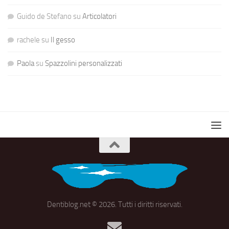
Guido de Stefano
su
Articolatori
rachele
su
Il gesso
Paola
su
Spazzolini personalizzati
Dentiblog.net © 2026. Tutti i diritti riservati.