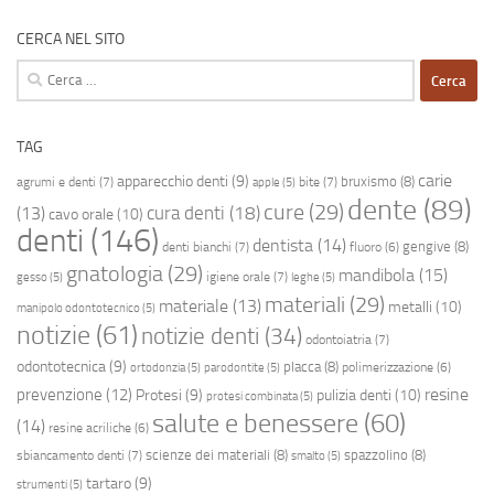
CERCA NEL SITO
Ricerca
per:
TAG
carie
apparecchio denti
(9)
bruxismo
(8)
agrumi e denti
(7)
bite
(7)
apple
(5)
dente
(89)
cure
(29)
cura denti
(18)
(13)
cavo orale
(10)
denti
(146)
dentista
(14)
gengive
(8)
denti bianchi
(7)
fluoro
(6)
gnatologia
(29)
mandibola
(15)
igiene orale
(7)
gesso
(5)
leghe
(5)
materiali
(29)
materiale
(13)
metalli
(10)
manipolo odontotecnico
(5)
notizie
(61)
notizie denti
(34)
odontoiatria
(7)
odontotecnica
(9)
placca
(8)
polimerizzazione
(6)
ortodonzia
(5)
parodontite
(5)
resine
prevenzione
(12)
Protesi
(9)
pulizia denti
(10)
protesi combinata
(5)
salute e benessere
(60)
(14)
resine acriliche
(6)
scienze dei materiali
(8)
spazzolino
(8)
sbiancamento denti
(7)
smalto
(5)
tartaro
(9)
strumenti
(5)