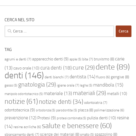
CERCA NEL SITO
Ricerca
per:
TAG
carie
apparecchio denti
(9)
bruxismo
(8)
agrumi e denti
(7)
bite
(7)
apple
(5)
dente
(89)
cure
(29)
cura denti
(18)
(13)
cavo orale
(10)
denti
(146)
dentista
(14)
gengive
(8)
denti bianchi
(7)
fluoro
(6)
gnatologia
(29)
mandibola
(15)
igiene orale
(7)
gesso
(5)
leghe
(5)
materiali
(29)
materiale
(13)
metalli
(10)
manipolo odontotecnico
(5)
notizie
(61)
notizie denti
(34)
odontoiatria
(7)
odontotecnica
(9)
placca
(8)
polimerizzazione
(6)
ortodonzia
(5)
parodontite
(5)
resine
prevenzione
(12)
Protesi
(9)
pulizia denti
(10)
protesi combinata
(5)
salute e benessere
(60)
(14)
resine acriliche
(6)
scienze dei materiali
(8)
spazzolino
(8)
sbiancamento denti
(7)
smalto
(5)