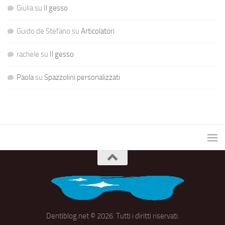
Giulia
su
Il gesso
Guido de Stefano
su
Articolatori
rachele
su
Il gesso
Paola
su
Spazzolini personalizzati
Dentiblog.net © 2026. Tutti i diritti riservati.