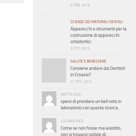
2 FEB, 2016
SCIENZE DEI MATERIALI DENTALI
Apparecchi e strumenti per la
costruzione di apparecchi
ortodontici
3 OTT, 2015
SALUTE E BENESSERE
Conviene andare dai Dentisti
in Croazia?
31 OTT, 2012
MATTIA DICE:
spero di prendere un bell voto in
laboratorio con questa ricerca...
LUCIANO DICE:
Come se non fosse mai esistito;
non si trovano notizie di...