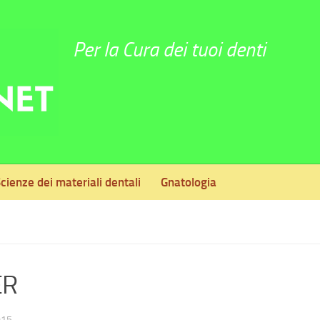
Per la Cura dei tuoi denti
cienze dei materiali dentali
Gnatologia
ER
015