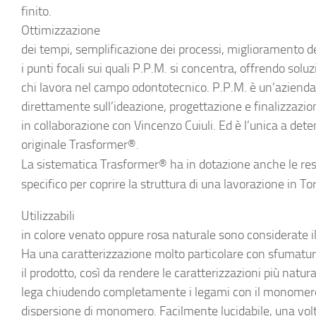
finito.
Ottimizzazione
dei tempi, semplificazione dei processi, miglioramento del
i punti focali sui quali P.P.M. si concentra, offrendo solu
chi lavora nel campo odontotecnico. P.P.M. è un’azienda 
direttamente sull’ideazione, progettazione e finalizzazion
in collaborazione con Vincenzo Cuiuli. Ed è l’unica a dete
originale Trasformer®.
La sistematica Trasformer® ha in dotazione anche le
re
specifico per coprire la struttura di una lavorazione in To
Utilizzabili
in colore venato oppure rosa naturale sono considerate il 
Ha una caratterizzazione molto particolare con sfumatu
il prodotto, così da rendere le caratterizzazioni più natural
lega chiudendo completamente i legami con il monomer
dispersione di monomero. Facilmente lucidabile, una vol