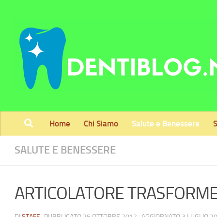
Skip to content
Home
Chi Siamo
Salute e Benessere
S
SALUTE E BENESSERE
ARTICOLATORE TRASFORM
DI
STAFF
· PUBBLICATO
25 OTTOBRE 2012
· AGGIORNATO
3 LUGLIO 2