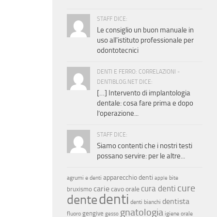
STAFF DICE:
Le consiglio un buon manuale in
uso all'istituto professionale per
odontotecnici
DENTI E FERRO: CORRELAZIONI -
DENTIBLOG.NET DICE:
[…] Intervento di implantologia
dentale: cosa fare prima e dopo
l’operazione...
STAFF DICE:
Siamo contenti che i nostri testi
possano servire: per le altre...
apparecchio denti
agrumi e denti
bite
apple
cure
cura denti
carie
cavo orale
bruxismo
denti
dente
dentista
denti bianchi
gnatologia
gengive
fluoro
igiene orale
gesso