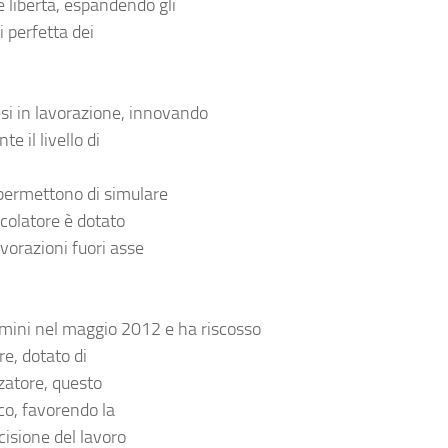
 libertà, espandendo gli
i perfetta dei
tesi in lavorazione, innovando
e il livello di
 permettono di simulare
icolatore è dotato
vorazioni fuori asse
Rimini nel maggio 2012 e ha riscosso
e, dotato di
zzatore, questo
co, favorendo la
cisione del lavoro