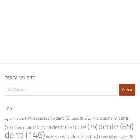
CERCA NEL SITO
Ricerca
per:
TAG
carie
apparecchio denti
(9)
bruxismo
(8)
agrumi e denti
(7)
bite
(7)
apple
(5)
dente
(89)
cure
(29)
cura denti
(18)
(13)
cavo orale
(10)
denti
(146)
dentista
(14)
gengive
(8)
denti bianchi
(7)
fluoro
(6)