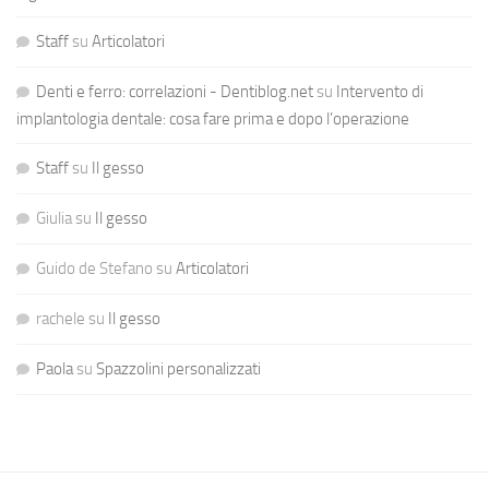
Staff
su
Articolatori
Denti e ferro: correlazioni - Dentiblog.net
su
Intervento di
implantologia dentale: cosa fare prima e dopo l’operazione
Staff
su
Il gesso
Giulia
su
Il gesso
Guido de Stefano
su
Articolatori
rachele
su
Il gesso
Paola
su
Spazzolini personalizzati