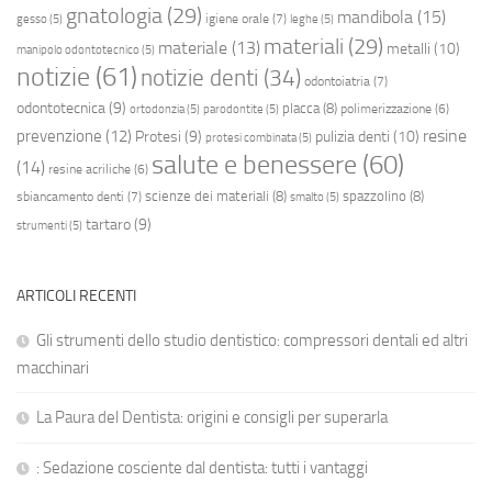
gnatologia
(29)
mandibola
(15)
igiene orale
(7)
gesso
(5)
leghe
(5)
materiali
(29)
materiale
(13)
metalli
(10)
manipolo odontotecnico
(5)
notizie
(61)
notizie denti
(34)
odontoiatria
(7)
odontotecnica
(9)
placca
(8)
polimerizzazione
(6)
ortodonzia
(5)
parodontite
(5)
resine
prevenzione
(12)
Protesi
(9)
pulizia denti
(10)
protesi combinata
(5)
salute e benessere
(60)
(14)
resine acriliche
(6)
scienze dei materiali
(8)
spazzolino
(8)
sbiancamento denti
(7)
smalto
(5)
tartaro
(9)
strumenti
(5)
ARTICOLI RECENTI
Gli strumenti dello studio dentistico: compressori dentali ed altri
macchinari
La Paura del Dentista: origini e consigli per superarla
: Sedazione cosciente dal dentista: tutti i vantaggi