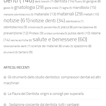
denti
(146)
dentista
(14)
gengive
(8)
denti bianchi
(7)
fluoro
(6)
gnatologia
(29)
mandibola
(15)
igiene orale
(7)
gesso
(5)
leghe
(5)
materiali
(29)
materiale
(13)
metalli
(10)
manipolo odontotecnico
(5)
notizie
(61)
notizie denti
(34)
odontoiatria
(7)
odontotecnica
(9)
placca
(8)
polimerizzazione
(6)
ortodonzia
(5)
parodontite
(5)
resine
prevenzione
(12)
Protesi
(9)
pulizia denti
(10)
protesi combinata
(5)
salute e benessere
(60)
(14)
resine acriliche
(6)
scienze dei materiali
(8)
spazzolino
(8)
sbiancamento denti
(7)
smalto
(5)
tartaro
(9)
strumenti
(5)
ARTICOLI RECENTI
Gli strumenti dello studio dentistico: compressori dentali ed altri
macchinari
La Paura del Dentista: origini e consigli per superarla
: Sedazione cosciente dal dentista: tutti i vantaggi