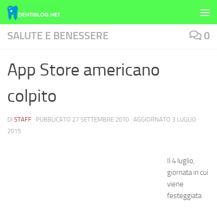
Skip to content
SALUTE E BENESSERE
0
App Store americano
colpito
DI
STAFF
· PUBBLICATO
27 SETTEMBRE 2010
· AGGIORNATO
3 LUGLIO
2015
Il 4 luglio,
giornata in cui
viene
festeggiata