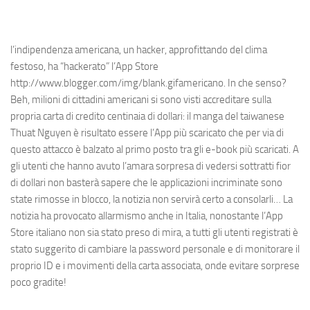
l’indipendenza americana, un hacker, approfittando del clima
festoso, ha “hackerato” l’App Store
http://www.blogger.com/img/blank.gifamericano. In che senso?
Beh, milioni di cittadini americani si sono visti accreditare sulla
propria carta di credito centinaia di dollari: il manga del taiwanese
Thuat Nguyen è risultato essere l’App più scaricato che per via di
questo attacco è balzato al primo posto tra gli e-book più scaricati. A
gli utenti che hanno avuto l’amara sorpresa di vedersi sottratti fior
di dollari non basterà sapere che le applicazioni incriminate sono
state rimosse in blocco, la notizia non servirà certo a consolarli… La
notizia ha provocato allarmismo anche in Italia, nonostante l’App
Store italiano non sia stato preso di mira, a tutti gli utenti registrati è
stato suggerito di cambiare la password personale e di monitorare il
proprio ID e i movimenti della carta associata, onde evitare sorprese
poco gradite!