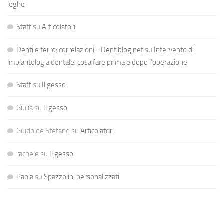
leghe
Staff
su
Articolatori
Denti e ferro: correlazioni - Dentiblog.net
su
Intervento di
implantologia dentale: cosa fare prima e dopo l’operazione
Staff
su
Il gesso
Giulia
su
Il gesso
Guido de Stefano
su
Articolatori
rachele
su
Il gesso
Paola
su
Spazzolini personalizzati