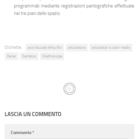
programmati mediante registrazioni pantografiche effettuate
nei tre piani dello spazio.
Etichette:
arco facciale Whip Mix
articolatore
articolatori a valor medio
Denar
Dentatus
Gnathoscope
LASCIA UN COMMENTO
Commento
*