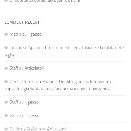
L’importanza del dentista per i bambini
COMMENTI RECENTI
mattia
su
Il gesso
luciano
su
Apparecchi e strumenti per la fusione e la colata delle
leghe
Staff
su
Articolatori
Denti e ferro: correlazioni - Dentiblog.net
su
Intervento di
implantologia dentale: cosa fare prima e dopo l’operazione
Staff
su
Il gesso
Giulia
su
Il gesso
Guido de Stefano
su
Articolatori