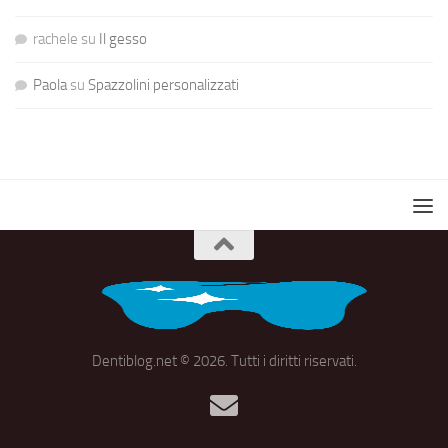
rachele
su
Il gesso
Paola
su
Spazzolini personalizzati
Dentiblog.net © 2026. Tutti i diritti riservati.