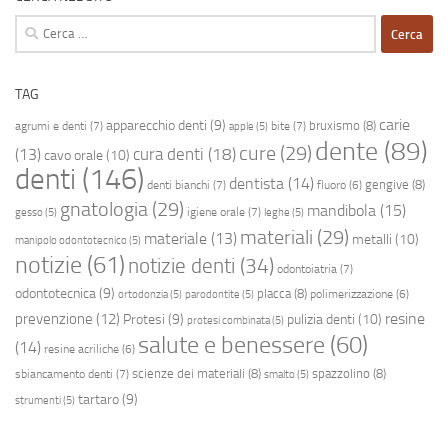
Ricerca
per:
TAG
carie
apparecchio denti
(9)
bruxismo
(8)
agrumi e denti
(7)
bite
(7)
apple
(5)
dente
(89)
cure
(29)
cura denti
(18)
(13)
cavo orale
(10)
denti
(146)
dentista
(14)
gengive
(8)
denti bianchi
(7)
fluoro
(6)
gnatologia
(29)
mandibola
(15)
igiene orale
(7)
gesso
(5)
leghe
(5)
materiali
(29)
materiale
(13)
metalli
(10)
manipolo odontotecnico
(5)
notizie
(61)
notizie denti
(34)
odontoiatria
(7)
odontotecnica
(9)
placca
(8)
polimerizzazione
(6)
ortodonzia
(5)
parodontite
(5)
resine
prevenzione
(12)
Protesi
(9)
pulizia denti
(10)
protesi combinata
(5)
salute e benessere
(60)
(14)
resine acriliche
(6)
scienze dei materiali
(8)
spazzolino
(8)
sbiancamento denti
(7)
smalto
(5)
tartaro
(9)
strumenti
(5)