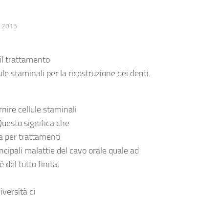
O 2015
 il trattamento
ule staminali per la ricostruzione dei denti
.
nire cellule staminali
 Questo significa che
ia per trattamenti
incipali
malattie del cavo orale
quale ad
 del tutto finita,
iversità di