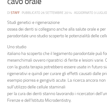
cavo orale
DI
STAFF
· PUBBLICATO
26 SETTEMBRE 2014
· AGGIORNATO
3 LUGLI
Studi genetici e
rigenerazione
ossea dei denti
si collegano anche alla salute orale e per
parodontale uno studio scoperto le potenzialità delle
cell
Uno studio
italiano ha scoperto che il legamento parodontale può for
mesenchimali ovvero riparatrici di ferite e lesioni varie.
con la giusta terapia potrebbero essere usate in futuro s
rigenerativi e quindi per curare gli effetti causati dalle pr
esempio piorrea e gengiviti acute. La ricerca ancora non è
sull’utilizzo delle
cellule staminali
per la cura dei denti
stanno lavorando i ricercatori dell’un
Firenze e dell’Istituto Microdentistry.