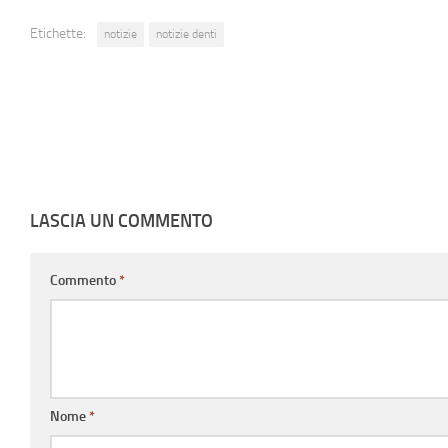
Etichette:
notizie
notizie denti
LASCIA UN COMMENTO
Commento
*
Nome
*