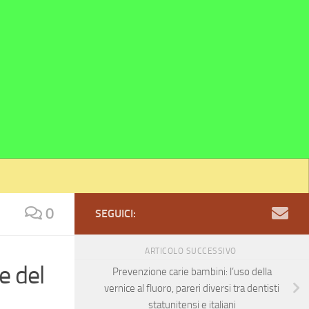
0
SEGUICI:
ARTICOLO SUCCESSIVO
e del
Prevenzione carie bambini: l’uso della
vernice al fluoro, pareri diversi tra dentisti
statunitensi e italiani