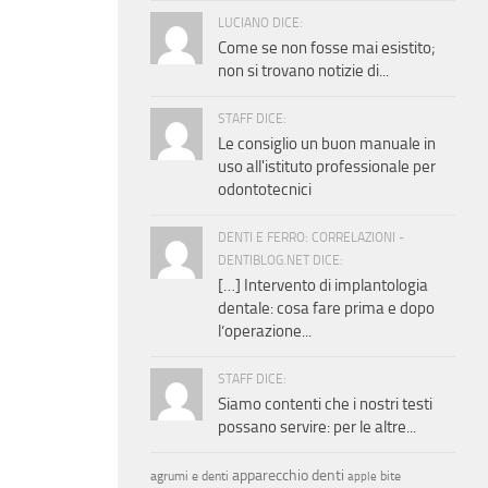
LUCIANO DICE:
Come se non fosse mai esistito;
non si trovano notizie di...
STAFF DICE:
Le consiglio un buon manuale in
uso all'istituto professionale per
odontotecnici
DENTI E FERRO: CORRELAZIONI -
DENTIBLOG.NET DICE:
[…] Intervento di implantologia
dentale: cosa fare prima e dopo
l’operazione...
STAFF DICE:
Siamo contenti che i nostri testi
possano servire: per le altre...
apparecchio denti
agrumi e denti
bite
apple