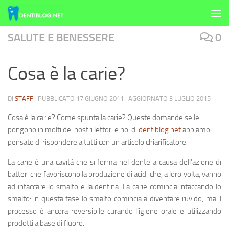
Skip to content
SALUTE E BENESSERE
0
Cosa è la carie?
DI
STAFF
· PUBBLICATO
17 GIUGNO 2011
· AGGIORNATO
3 LUGLIO 2015
Cosa è la carie? Come spunta la carie?
Queste domande se le
pongono in molti dei nostri lettori e noi di
dentiblog.net
abbiamo
pensato di rispondere a tutti con un articolo chiarificatore.
La
carie
è una cavità che si forma nel dente a causa dell’azione di
batteri che favoriscono la produzione di acidi che, a loro volta, vanno
ad intaccare lo
smalto
e la
dentina
. La carie comincia intaccando lo
smalto: in questa fase lo smalto comincia a diventare ruvido, ma il
processo è ancora reversibile curando l’igiene orale e utilizzando
prodotti a base di fluoro.