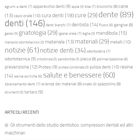
carie
apparecchio denti
(9)
bruxismo
(8)
agrumi e denti
(7)
bite
(7)
apple
(5)
dente
(89)
cure
(29)
cura denti
(18)
(13)
cavo orale
(10)
denti
(146)
dentista
(14)
gengive
(8)
denti bianchi
(7)
fluoro
(6)
gnatologia
(29)
mandibola
(15)
igiene orale
(7)
gesso
(5)
leghe
(5)
materiali
(29)
materiale
(13)
metalli
(10)
manipolo odontotecnico
(5)
notizie
(61)
notizie denti
(34)
odontoiatria
(7)
odontotecnica
(9)
placca
(8)
polimerizzazione
(6)
ortodonzia
(5)
parodontite
(5)
resine
prevenzione
(12)
Protesi
(9)
pulizia denti
(10)
protesi combinata
(5)
salute e benessere
(60)
(14)
resine acriliche
(6)
scienze dei materiali
(8)
spazzolino
(8)
sbiancamento denti
(7)
smalto
(5)
tartaro
(9)
strumenti
(5)
ARTICOLI RECENTI
Gli strumenti dello studio dentistico: compressori dentali ed altri
macchinari