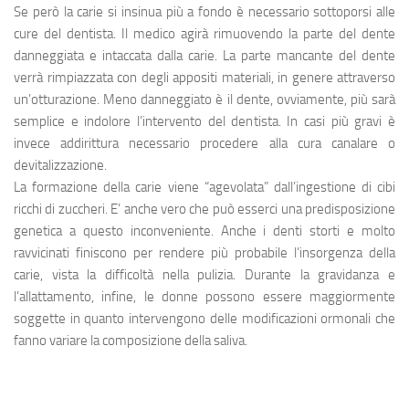
Se però la
carie
si insinua più a fondo è necessario sottoporsi alle
cure del
dentista
. Il medico agirà rimuovendo la parte del dente
danneggiata e intaccata dalla carie. La parte mancante del dente
verrà rimpiazzata con degli appositi materiali, in genere attraverso
un’
otturazione
. Meno danneggiato è il dente, ovviamente, più sarà
semplice e indolore l’intervento del dentista. In casi più gravi è
invece addirittura necessario procedere alla
cura canalare o
devitalizzazione
.
La
formazione della carie
viene “agevolata” dall’ingestione di cibi
ricchi di zuccheri. E’ anche vero che può esserci una
predisposizione
genetica
a questo inconveniente. Anche i
denti storti
e molto
ravvicinati finiscono per rendere più probabile l’insorgenza della
carie, vista la difficoltà nella pulizia. Durante la gravidanza e
l’allattamento, infine, le donne possono essere maggiormente
soggette in quanto intervengono delle modificazioni ormonali che
fanno variare la composizione della saliva.