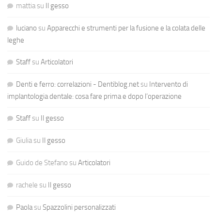
mattia
su
Il gesso
luciano
su
Apparecchi e strumenti per la fusione e la colata delle
leghe
Staff
su
Articolatori
Denti e ferro: correlazioni - Dentiblog.net
su
Intervento di
implantologia dentale: cosa fare prima e dopo l’operazione
Staff
su
Il gesso
Giulia
su
Il gesso
Guido de Stefano
su
Articolatori
rachele
su
Il gesso
Paola
su
Spazzolini personalizzati