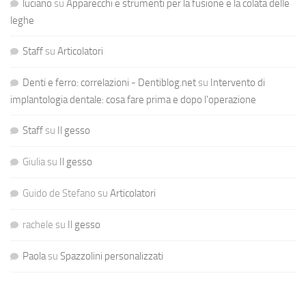
luciano
su
Apparecchi e strumenti per la fusione e la colata delle
leghe
Staff
su
Articolatori
Denti e ferro: correlazioni - Dentiblog.net
su
Intervento di
implantologia dentale: cosa fare prima e dopo l’operazione
Staff
su
Il gesso
Giulia
su
Il gesso
Guido de Stefano
su
Articolatori
rachele
su
Il gesso
Paola
su
Spazzolini personalizzati