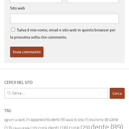
Sito web
Salva il mio nome, email e sito web in questo browser per
la prossima volta che commento.
CERCA NEL SITO
Ricerca
per:
TAG
carie
apparecchio denti
(9)
bruxismo
(8)
agrumi e denti
(7)
bite
(7)
apple
(5)
dente
(89)
cure
(29)
cura denti
(18)
(13)
cavo orale
(10)