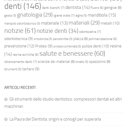
denti
(146)
dentista
(14)
gengive
(8)
denti bianchi
(7)
fluoro
(6)
gnatologia
(29)
mandibola
(15)
igiene orale
(7)
gesso
(5)
leghe
(5)
materiali
(29)
materiale
(13)
metalli
(10)
manipolo odontotecnico
(5)
notizie
(61)
notizie denti
(34)
odontoiatria
(7)
odontotecnica
(9)
placca
(8)
polimerizzazione
(6)
ortodonzia
(5)
parodontite
(5)
resine
prevenzione
(12)
Protesi
(9)
pulizia denti
(10)
protesi combinata
(5)
salute e benessere
(60)
(14)
resine acriliche
(6)
scienze dei materiali
(8)
spazzolino
(8)
sbiancamento denti
(7)
smalto
(5)
tartaro
(9)
strumenti
(5)
ARTICOLI RECENTI
Gli strumenti dello studio dentistico: compressori dentali ed altri
macchinari
La Paura del Dentista: origini e consigli per superarla