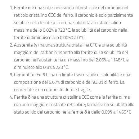
Ferrite α è una soluzione solida interstiziale del carbonio nel
reticolo cristallino CCC del ferro. Il carbonio è solo parzialmente
solubile nella ferrite α, con una solubilità allo stato solido
massima dello 0.02% a 723°C, la solubilità del carbonio nella
ferrite α diminuisce allo 0.005% a 0°C.
Austenite (γ) ha una struttura cristallina CFC e una solubilità
maggiore del carbonio rispetto alla ferrite α. La solubilità del
carbonio nell’austenite ha un massimo del 2.06% a 1148°C e
diminuisce allo 0.8% a 723°C.
Cementite (Fe 3 C) ha un limite trascurabile di solubilità e una
composizione del 6.67% di carbonio e del 93.3% di ferro. La
cementite è un composto duro e fragile.
Ferrite δ ha una struttura cristallina CCC come la ferrite α, ma
con una maggiore costante reticolare; la massima solubilità allo
stato solido del carbonio nella ferrite δ è dello 0.09% a 1465°C