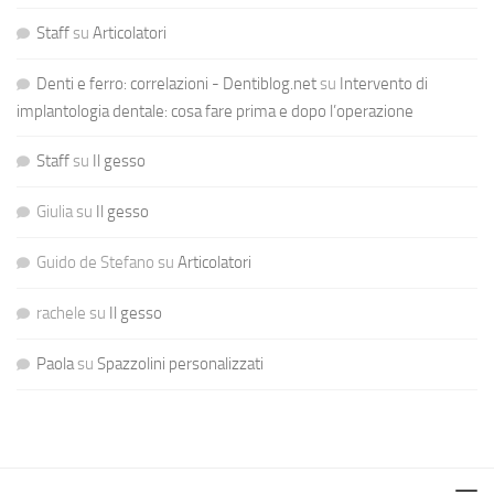
Staff
su
Articolatori
Denti e ferro: correlazioni - Dentiblog.net
su
Intervento di
implantologia dentale: cosa fare prima e dopo l’operazione
Staff
su
Il gesso
Giulia
su
Il gesso
Guido de Stefano
su
Articolatori
rachele
su
Il gesso
Paola
su
Spazzolini personalizzati