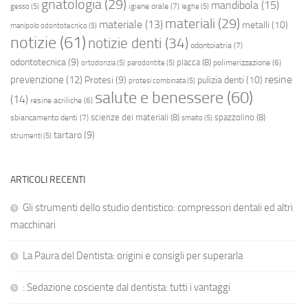
gnatologia
(29)
mandibola
(15)
igiene orale
(7)
gesso
(5)
leghe
(5)
materiali
(29)
materiale
(13)
metalli
(10)
manipolo odontotecnico
(5)
notizie
(61)
notizie denti
(34)
odontoiatria
(7)
odontotecnica
(9)
placca
(8)
polimerizzazione
(6)
ortodonzia
(5)
parodontite
(5)
resine
prevenzione
(12)
Protesi
(9)
pulizia denti
(10)
protesi combinata
(5)
salute e benessere
(60)
(14)
resine acriliche
(6)
scienze dei materiali
(8)
spazzolino
(8)
sbiancamento denti
(7)
smalto
(5)
tartaro
(9)
strumenti
(5)
ARTICOLI RECENTI
Gli strumenti dello studio dentistico: compressori dentali ed altri
macchinari
La Paura del Dentista: origini e consigli per superarla
: Sedazione cosciente dal dentista: tutti i vantaggi