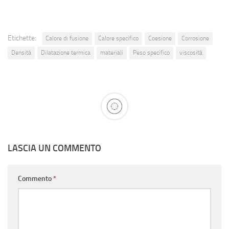
Etichette:
Calore di fusione
Calore specifico
Coesione
Corrosione
Densità
Dilatazione termica
materiali
Peso specifico
viscosità
LASCIA UN COMMENTO
Commento
*