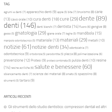
TAG
carie
apparecchio denti
(9)
bruxismo
(8)
agrumi e denti
(7)
bite
(7)
apple
(5)
dente
(89)
cure
(29)
cura denti
(18)
(13)
cavo orale
(10)
denti
(146)
dentista
(14)
gengive
(8)
denti bianchi
(7)
fluoro
(6)
gnatologia
(29)
mandibola
(15)
igiene orale
(7)
gesso
(5)
leghe
(5)
materiali
(29)
materiale
(13)
metalli
(10)
manipolo odontotecnico
(5)
notizie
(61)
notizie denti
(34)
odontoiatria
(7)
odontotecnica
(9)
placca
(8)
polimerizzazione
(6)
ortodonzia
(5)
parodontite
(5)
resine
prevenzione
(12)
Protesi
(9)
pulizia denti
(10)
protesi combinata
(5)
salute e benessere
(60)
(14)
resine acriliche
(6)
scienze dei materiali
(8)
spazzolino
(8)
sbiancamento denti
(7)
smalto
(5)
tartaro
(9)
strumenti
(5)
ARTICOLI RECENTI
Gli strumenti dello studio dentistico: compressori dentali ed altri