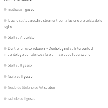
mattia
su
Il gesso
luciano
su
Apparecchi e strumenti per la fusione e la colata delle
leghe
Staff
su
Articolatori
Denti e ferro: correlazioni - Dentiblog.net
su
Intervento di
implantologia dentale: cosa fare prima e dopo l’operazione
Staff
su
Il gesso
Giulia
su
Il gesso
Guido de Stefano
su
Articolatori
rachele
su
Il gesso