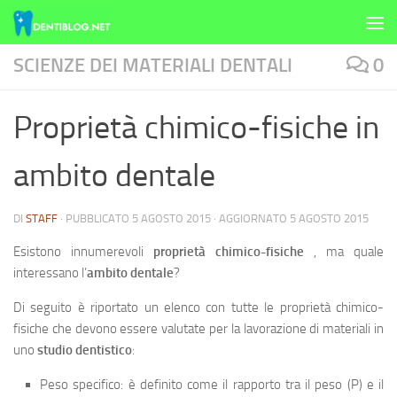
Skip to content
SCIENZE DEI MATERIALI DENTALI
0
Proprietà chimico-fisiche in
ambito dentale
DI
STAFF
· PUBBLICATO
5 AGOSTO 2015
· AGGIORNATO
5 AGOSTO 2015
Esistono innumerevoli
proprietà chimico-fisiche
, ma quale
interessano l’
ambito dentale
?
Di seguito è riportato un elenco con tutte le proprietà chimico-
fisiche che devono essere valutate per la lavorazione di materiali in
uno
studio dentistico
:
Peso specifico
: è definito come il rapporto tra il peso (P) e il