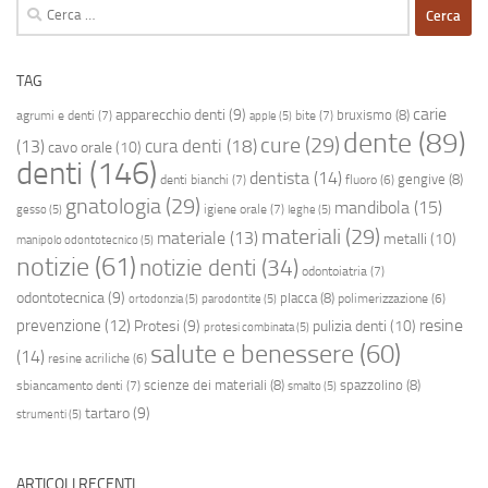
Ricerca
per:
TAG
carie
apparecchio denti
(9)
bruxismo
(8)
agrumi e denti
(7)
bite
(7)
apple
(5)
dente
(89)
cure
(29)
cura denti
(18)
(13)
cavo orale
(10)
denti
(146)
dentista
(14)
gengive
(8)
denti bianchi
(7)
fluoro
(6)
gnatologia
(29)
mandibola
(15)
igiene orale
(7)
gesso
(5)
leghe
(5)
materiali
(29)
materiale
(13)
metalli
(10)
manipolo odontotecnico
(5)
notizie
(61)
notizie denti
(34)
odontoiatria
(7)
odontotecnica
(9)
placca
(8)
polimerizzazione
(6)
ortodonzia
(5)
parodontite
(5)
resine
prevenzione
(12)
Protesi
(9)
pulizia denti
(10)
protesi combinata
(5)
salute e benessere
(60)
(14)
resine acriliche
(6)
scienze dei materiali
(8)
spazzolino
(8)
sbiancamento denti
(7)
smalto
(5)
tartaro
(9)
strumenti
(5)
ARTICOLI RECENTI