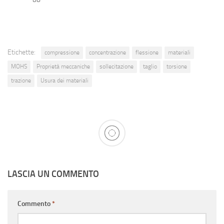
Etichette:
compressione
concentrazione
flessione
materiali
MOHS
Proprietà meccaniche
sollecitazione
taglio
torsione
trazione
Usura dei materiali
LASCIA UN COMMENTO
Commento
*