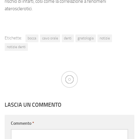
rischio di infarti, così come la correlazione a fenomeni
aterosclerotici.
Etichette:
bocca
cavo orale
denti
gnatologia
notizie
notizie denti
LASCIA UN COMMENTO
Commento
*