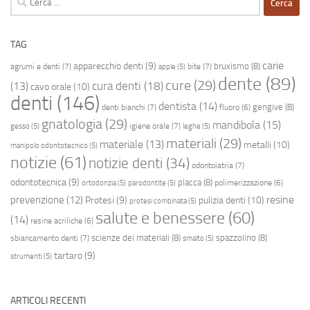
per:
TAG
carie
apparecchio denti
(9)
bruxismo
(8)
agrumi e denti
(7)
bite
(7)
apple
(5)
dente
(89)
cure
(29)
cura denti
(18)
(13)
cavo orale
(10)
denti
(146)
dentista
(14)
gengive
(8)
denti bianchi
(7)
fluoro
(6)
gnatologia
(29)
mandibola
(15)
igiene orale
(7)
gesso
(5)
leghe
(5)
materiali
(29)
materiale
(13)
metalli
(10)
manipolo odontotecnico
(5)
notizie
(61)
notizie denti
(34)
odontoiatria
(7)
odontotecnica
(9)
placca
(8)
polimerizzazione
(6)
ortodonzia
(5)
parodontite
(5)
resine
prevenzione
(12)
Protesi
(9)
pulizia denti
(10)
protesi combinata
(5)
salute e benessere
(60)
(14)
resine acriliche
(6)
scienze dei materiali
(8)
spazzolino
(8)
sbiancamento denti
(7)
smalto
(5)
tartaro
(9)
strumenti
(5)
ARTICOLI RECENTI