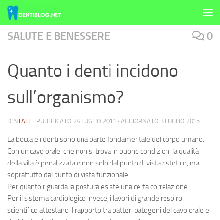
Skip to content
SALUTE E BENESSERE
0
Quanto i denti incidono
sull’organismo?
DI
STAFF
· PUBBLICATO
24 LUGLIO 2011
· AGGIORNATO
3 LUGLIO 2015
La bocca e i
denti
sono una parte fondamentale del corpo umano.
Con un
cavo orale
che non si trova in buone condizioni la qualità
della vita è penalizzata e non solo dal punto di vista estetico, ma
soprattutto dal punto di vista funzionale.
Per quanto riguarda la postura esiste una certa correlazione.
Per il sistema cardiologico invece, i lavori di grande respiro
scientifico attestano il rapporto tra batteri patogeni del
cavo orale
e