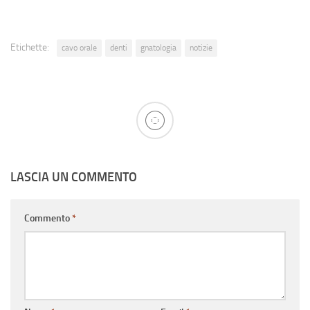
Etichette:
cavo orale
denti
gnatologia
notizie
LASCIA UN COMMENTO
Commento
*