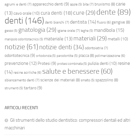
carie
apparecchio denti
(9)
bruxismo
(8)
agrumi e denti
(7)
bite
(7)
apple
(5)
dente
(89)
cure
(29)
cura denti
(18)
(13)
cavo orale
(10)
denti
(146)
dentista
(14)
gengive
(8)
denti bianchi
(7)
fluoro
(6)
gnatologia
(29)
mandibola
(15)
igiene orale
(7)
gesso
(5)
leghe
(5)
materiali
(29)
materiale
(13)
metalli
(10)
manipolo odontotecnico
(5)
notizie
(61)
notizie denti
(34)
odontoiatria
(7)
odontotecnica
(9)
placca
(8)
polimerizzazione
(6)
ortodonzia
(5)
parodontite
(5)
resine
prevenzione
(12)
Protesi
(9)
pulizia denti
(10)
protesi combinata
(5)
salute e benessere
(60)
(14)
resine acriliche
(6)
scienze dei materiali
(8)
spazzolino
(8)
sbiancamento denti
(7)
smalto
(5)
tartaro
(9)
strumenti
(5)
ARTICOLI RECENTI
Gli strumenti dello studio dentistico: compressori dentali ed altri
macchinari