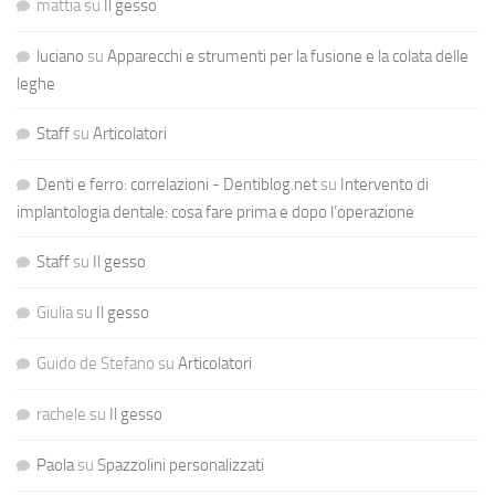
mattia
su
Il gesso
luciano
su
Apparecchi e strumenti per la fusione e la colata delle
leghe
Staff
su
Articolatori
Denti e ferro: correlazioni - Dentiblog.net
su
Intervento di
implantologia dentale: cosa fare prima e dopo l’operazione
Staff
su
Il gesso
Giulia
su
Il gesso
Guido de Stefano
su
Articolatori
rachele
su
Il gesso
Paola
su
Spazzolini personalizzati