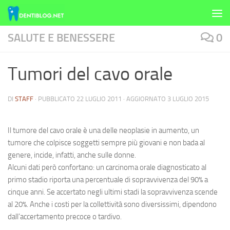
Skip to content
SALUTE E BENESSERE
0
Tumori del cavo orale
DI
STAFF
· PUBBLICATO
22 LUGLIO 2011
· AGGIORNATO
3 LUGLIO 2015
Il
tumore del cavo orale
è una delle
neoplasie
in aumento, un
tumore che colpisce soggetti sempre più giovani e non bada al
genere, incide, infatti, anche sulle donne.
Alcuni dati però confortano: un
carcinoma orale
diagnosticato al
primo stadio riporta una percentuale di sopravvivenza del 90% a
cinque anni. Se accertato negli ultimi stadi la sopravvivenza scende
al 20%. Anche i costi per la collettività sono diversissimi, dipendono
dall’accertamento precoce o tardivo.