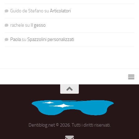
Guido de Stefano
su
Articolatori
rachele
su
Il gesso
Paola
su
Spazzolini personalizzati
Dentiblog.net © 2026. Tutti i diritti riservati.