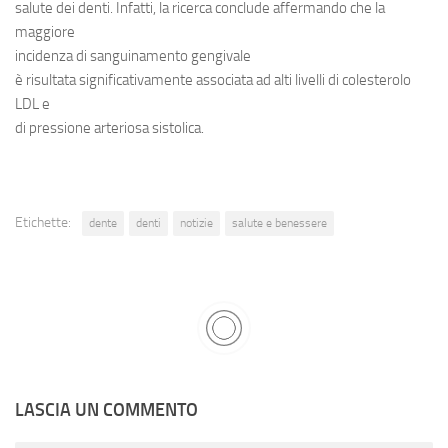
salute dei denti. Infatti, la ricerca conclude affermando che la
maggiore
incidenza di
sanguinamento gengivale
è risultata significativamente associata ad alti livelli di colesterolo
LDL e
di pressione arteriosa sistolica.
Etichette:
dente
denti
notizie
salute e benessere
LASCIA UN COMMENTO