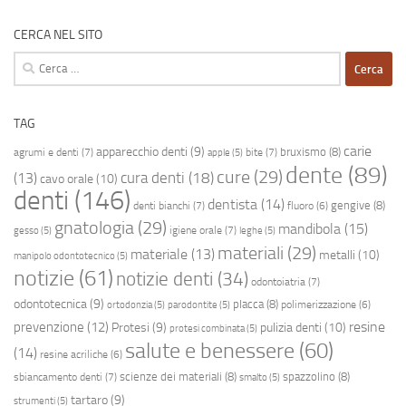
CERCA NEL SITO
Ricerca
per:
TAG
carie
apparecchio denti
(9)
bruxismo
(8)
agrumi e denti
(7)
bite
(7)
apple
(5)
dente
(89)
cure
(29)
cura denti
(18)
(13)
cavo orale
(10)
denti
(146)
dentista
(14)
gengive
(8)
denti bianchi
(7)
fluoro
(6)
gnatologia
(29)
mandibola
(15)
igiene orale
(7)
gesso
(5)
leghe
(5)
materiali
(29)
materiale
(13)
metalli
(10)
manipolo odontotecnico
(5)
notizie
(61)
notizie denti
(34)
odontoiatria
(7)
odontotecnica
(9)
placca
(8)
polimerizzazione
(6)
ortodonzia
(5)
parodontite
(5)
resine
prevenzione
(12)
Protesi
(9)
pulizia denti
(10)
protesi combinata
(5)
salute e benessere
(60)
(14)
resine acriliche
(6)
scienze dei materiali
(8)
spazzolino
(8)
sbiancamento denti
(7)
smalto
(5)
tartaro
(9)
strumenti
(5)