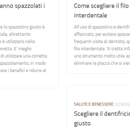
nno spazzolati i
Come scegliere il filo
interdentale
re lo spazzolino giusto è
All’uso di spazzolino e dentifr
ale, altrettanto
affiancato, per evitare spiace
è utilizzarlo nella
frequenti visite al dentista, q
rretta. E’ meglio
filo interdentale. Si tratta infa
 di utilizzare una corretta
uno strumento molto utile a
 spazzolamento, in modo
eliminare la placca che si vien
re i benefici e ridurre al
SALUTE E BENESSERE
22 GIUG
Scegliere il dentifrici
giusto