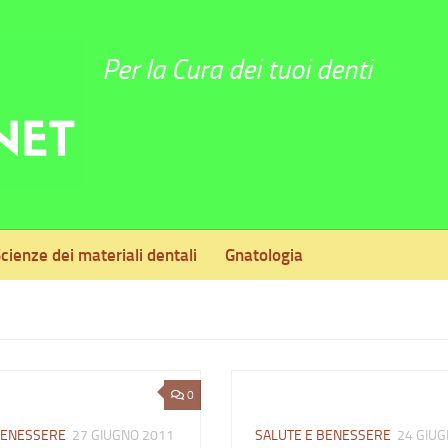
Per la Cura dei tuoi denti
cienze dei materiali dentali
Gnatologia
0
BENESSERE
27 GIUGNO 2011
SALUTE E BENESSERE
24 GIUG