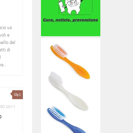
icio va
voli e
uello del
tti di
d
e...
0
NO 2011
o