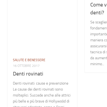
Come va
denti?
Se sceglie
fondament
importante 
maniera co
assicurarsi
tecnica di
da aumenta
SALUTE E BENESSERE
minimo...
16 OTTOBRE 2017
Denti rovinati
Denti rovinati: cause e prevenzione
Le cause dei denti rovinati sono
molteplici. Succede anche alle attrici
più belle e più brave di Hollywoòd di