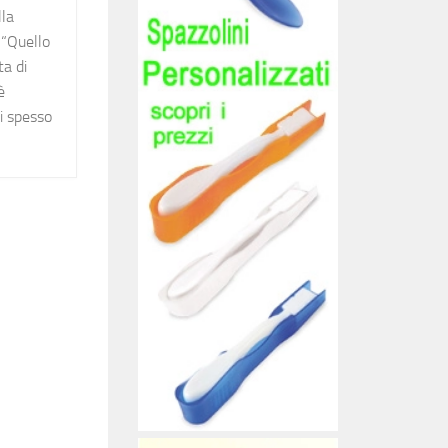
lla
 “Quello
ta di
è
si spesso