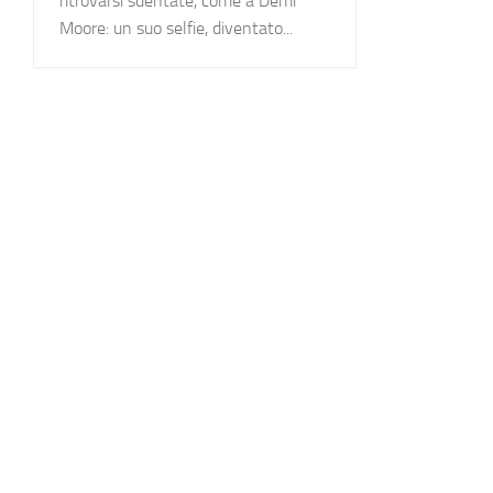
ritrovarsi sdentate, come a Demi
Moore: un suo selfie, diventato...