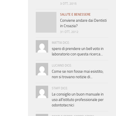
3 OTT, 2015
SALUTE E BENESSERE
Conviene andare dai Dentisti
in Croazia?
31 OTT, 2012
MATTIA DICE:
spero di prendere un bell voto in
laboratorio con questa ricerca...
LUCIANO DICE:
Come se non fosse mai esistito;
non si trovano notizie di...
STAFF DICE:
Le consiglio un buon manuale in
uso all'istituto professionale per
odontotecnici