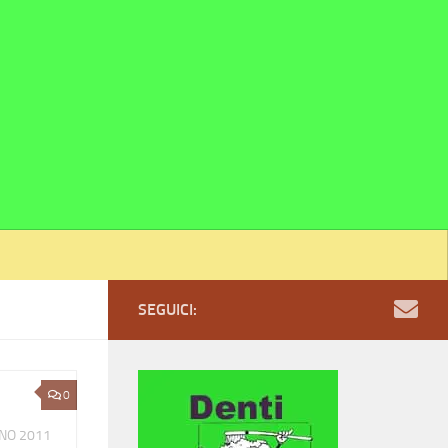
SEGUICI:
0
NO 2011