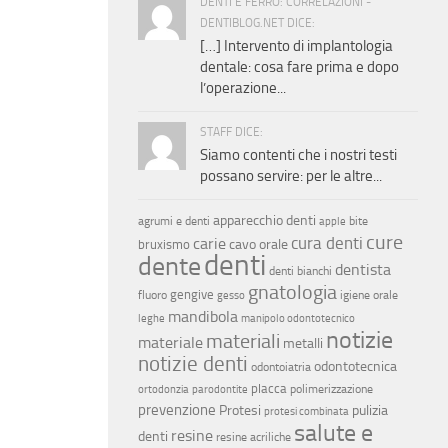
DENTI E FERRO: CORRELAZIONI -
DENTIBLOG.NET DICE:
[…] Intervento di implantologia
dentale: cosa fare prima e dopo
l’operazione...
STAFF DICE:
Siamo contenti che i nostri testi
possano servire: per le altre...
apparecchio denti
agrumi e denti
bite
apple
cure
cura denti
carie
cavo orale
bruxismo
denti
dente
dentista
denti bianchi
gnatologia
gengive
fluoro
igiene orale
gesso
mandibola
leghe
manipolo odontotecnico
notizie
materiali
materiale
metalli
notizie denti
odontotecnica
odontoiatria
placca
polimerizzazione
ortodonzia
parodontite
prevenzione
Protesi
pulizia
protesi combinata
salute e
resine
denti
resine acriliche